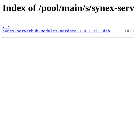
Index of /pool/main/s/synex-se
../
synex-serverhub-modules-netdata_1.0.1_all.deb